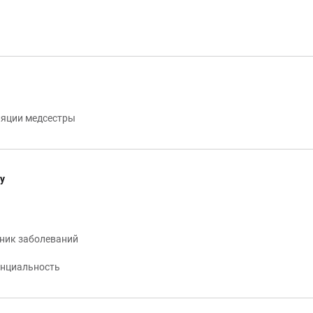
яции медсестры
у
ник заболеваний
нциальность