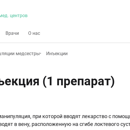
мед. центров
Врачи
О нас
уляции медсестры
Инъекции
екция (1 препарат)
анипуляция, при которой вводят лекарство с помощ
водят в вену, расположенную на сгибе локтевого суст