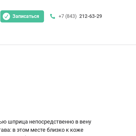
Записаться
+7 (843)
212-63-29
ью шприца непосредственно в вену
ава: в этом месте близко к коже